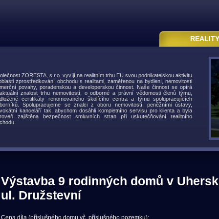
REALIT
olečnost ZORESTA, s.r.o. vyvíjí na realitním trhu EU svou podnikatelskou aktivitu
oblasti zprostředkování obchodu s realitami, zaměřenou na bydlení, nemovitosti
merční povahy, poradenskou a developerskou činnost. Naše činnost se opírá
aktuální znalost trhu nemovitostí, o odborné a právní vědomosti členů týmu,
dložené certifikáty renomovaného školícího centra a týmu spolupracujících
borníků. Spolupracujeme se znalci z oboru nemovitostí, peněžními ústavy,
vokátní kanceláří tak, abychom dosáhli kompletního servisu pro klienta a byla
roveň zajištěna bezpečnost smluvních stran při uskutečňování realitního
chodu.
Výstavba 9 rodinných domů v Uherské
ul. Družstevní
Cena díla (příslušného domu vč. příslušného pozemku):