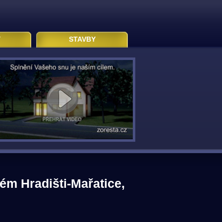
Y
STAVBY
m Hradišti-Mařatice,