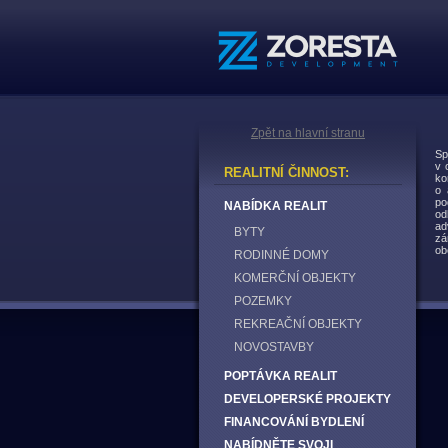
Zpět na hlavní stranu
Sp
v 
REALITNÍ ČINNOST:
ko
o 
po
NABÍDKA REALIT
od
ad
BYTY
zá
ob
RODINNÉ DOMY
KOMERČNÍ OBJEKTY
POZEMKY
REKREAČNÍ OBJEKTY
NOVOSTAVBY
POPTÁVKA REALIT
DEVELOPERSKÉ PROJEKTY
FINANCOVÁNÍ BYDLENÍ
NABÍDNĚTE SVOJI