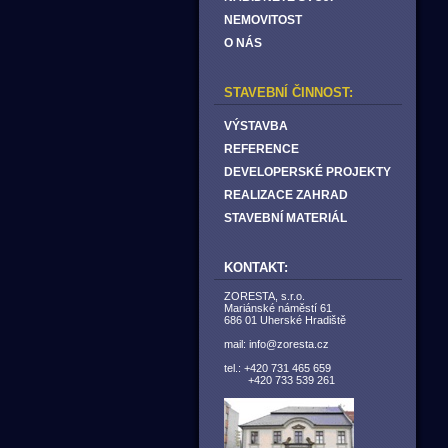
NEMOVITOST
O NÁS
STAVEBNÍ ČINNOST:
VÝSTAVBA
REFERENCE
DEVELOPERSKÉ PROJEKTY
REALIZACE ZAHRAD
STAVEBNÍ MATERIÁL
KONTAKT:
ZORESTA, s.r.o.
Mariánské náměstí 61
686 01 Uherské Hradiště
mail: info@zoresta.cz
tel.: +420 731 465 659
+420 733 539 261