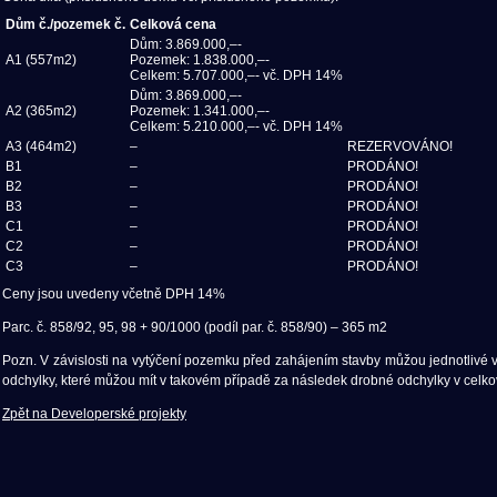
Dům č./pozemek č.
Celková cena
Dům: 3.869.000,–-
A1 (557m2)
Pozemek: 1.838.000,–-
Celkem: 5.707.000,–- vč. DPH 14%
Dům: 3.869.000,–-
A2 (365m2)
Pozemek: 1.341.000,–-
Celkem: 5.210.000,–- vč. DPH 14%
A3 (464m2)
–
REZERVOVÁNO!
B1
–
PRODÁNO!
B2
–
PRODÁNO!
B3
–
PRODÁNO!
C1
–
PRODÁNO!
C2
–
PRODÁNO!
C3
–
PRODÁNO!
Ceny jsou uvedeny včetně DPH 14%
Parc. č. 858/92, 95, 98 + 90/1000 (podíl par. č. 858/90) – 365 m2
Pozn. V závislosti na vytýčení pozemku před zahájením stavby můžou jednotlivé
odchylky, které můžou mít v takovém případě za následek drobné odchylky v celko
Zpět na Developerské projekty