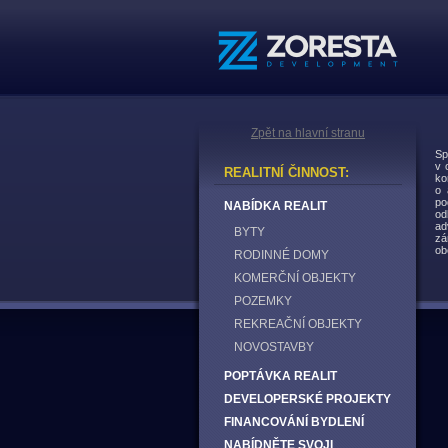
Zpět na hlavní stranu
Sp
v 
REALITNÍ ČINNOST:
ko
o 
po
NABÍDKA REALIT
od
ad
BYTY
zá
ob
RODINNÉ DOMY
KOMERČNÍ OBJEKTY
POZEMKY
REKREAČNÍ OBJEKTY
NOVOSTAVBY
POPTÁVKA REALIT
DEVELOPERSKÉ PROJEKTY
FINANCOVÁNÍ BYDLENÍ
NABÍDNĚTE SVOJI