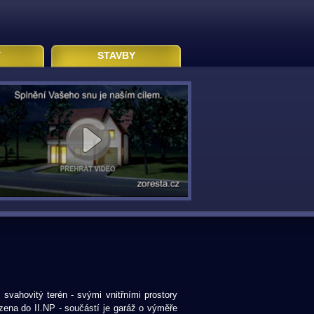
Y
STAVBY
 svahovitý terén - svými vnitřními prostory
zena do II.NP - součástí je garáž o výměře