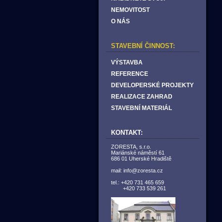
NEMOVITOST
O NÁS
STAVEBNÍ ČINNOST:
VÝSTAVBA
REFERENCE
DEVELOPERSKÉ PROJEKTY
REALIZACE ZAHRAD
STAVEBNÍ MATERIÁL
KONTAKT:
ZORESTA, s.r.o.
Mariánské náměstí 61
686 01 Uherské Hradiště
mail: info@zoresta.cz
tel.: +420 731 465 659
+420 733 539 261