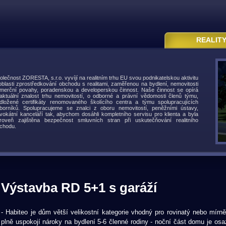
REALIT
olečnost ZORESTA, s.r.o. vyvíjí na realitním trhu EU svou podnikatelskou aktivitu
oblasti zprostředkování obchodu s realitami, zaměřenou na bydlení, nemovitosti
merční povahy, poradenskou a developerskou činnost. Naše činnost se opírá
aktuální znalost trhu nemovitostí, o odborné a právní vědomosti členů týmu,
dložené certifikáty renomovaného školícího centra a týmu spolupracujících
borníků. Spolupracujeme se znalci z oboru nemovitostí, peněžními ústavy,
vokátní kanceláří tak, abychom dosáhli kompletního servisu pro klienta a byla
roveň zajištěna bezpečnost smluvních stran při uskutečňování realitního
chodu.
Výstavba RD 5+1 s garáží
- Habiteo je dům větší velikostní kategorie vhodný pro rovinatý nebo mírně
plně uspokojí nároky na bydlení 5-6 členné rodiny - noční část domu je osa