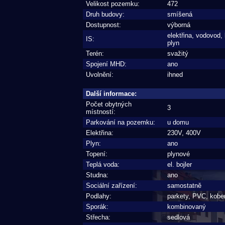
Velikost pozemku:
472
Druh budovy:
smíšená
Dostupnost:
výborná
elektřina, vodovod,
IS:
plyn
Terén:
svažitý
Spojení MHD:
ano
Uvolnění:
ihned
Další informace:
Počet obytných
3
místností:
Parkování na pozemku:
u domu
Elektřina:
230V, 400V
Plyn:
ano
Topení:
plynové
Teplá voda:
el. bojler
Studna:
ano
Sociální zařízení:
samostatně
Podlahy:
parkety, PVC, kobe
Sporák:
kombinovaný
Střecha:
sedlová