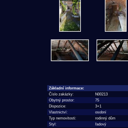
Základní informace:
Číslo zakázky:
N00213
Obytný prostor:
75
Dispozice:
3+1
Vlastnictví:
osobní
Typ nemovitosti:
rodinný dům
Styl:
řadový