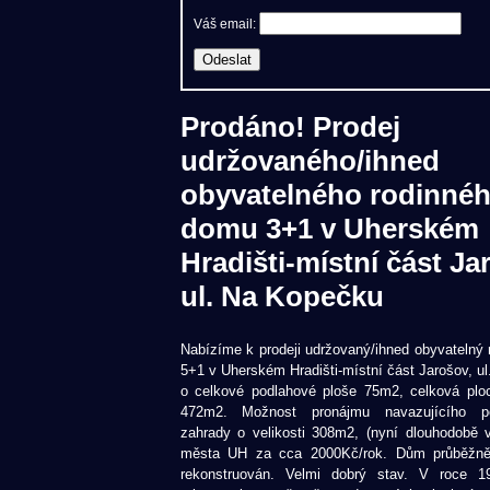
Váš email:
Prodáno! Prodej
udržovaného/ihned
obyvatelného rodinné
domu 3+1 v Uherském
Hradišti-místní část Ja
ul. Na Kopečku
Nabízíme k prodeji udržovaný/ihned obyvatelný
5+1 v Uherském Hradišti-místní část Jarošov, u
o celkové podlahové ploše 75m2, celková pl
472m2. Možnost pronájmu navazujícího po
zahrady o velikosti 308m2, (nyní dlouhodobě 
města UH za cca 2000Kč/rok. Dům průběžně
rekonstruován. Velmi dobrý stav. V roce 1