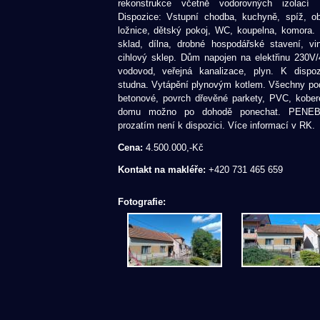
rekonstrukce včetně vodorovných izolací z
Dispozice: Vstupní chodba, kuchyně, spíž, ob
ložnice, dětský pokoj, WC, koupelna, komora. 
sklad, dílna, drobné hospodářské stavení, vi
cihlový sklep. Dům napojen na elektřinu 230V
vodovod, veřejná kanalizace, plyn. K dispozi
studna. Vytápění plynovým kotlem. Všechny po
betonové, povrch dřevěné parkety, PVC, kober
domu možno po dohodě ponechat. PENEB
prozatím není k dispozici. Více informací v RK.
Cena:
4.500.000,-Kč
Kontakt na makléře:
+420 731 465 659
Fotografie: