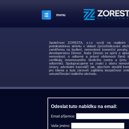
menu
Společnost ZORESTA, s.r.o. vyvíjí na realitní
podnikatelskou aktivitu v oblasti zprostředkování obch
zaměřenou na bydlení, nemovitosti komerční povahy
developerskou činnost. Naše činnost se opírá o aktuá
nemovitostí, o odborné a právní vědomosti členů t
certifikáty renomovaného školícího centra a týmu s
odborníků. Spolupracujeme se znalci z oboru nemovit
ústavy, advokátní kanceláří tak, abychom dosáhli kom
pro klienta a byla zároveň zajištěna bezpečnost smlu
uskutečňování realitního obchodu.
Odeslat tuto nabídku na email:
Email příjemce:
Vaše jméno: