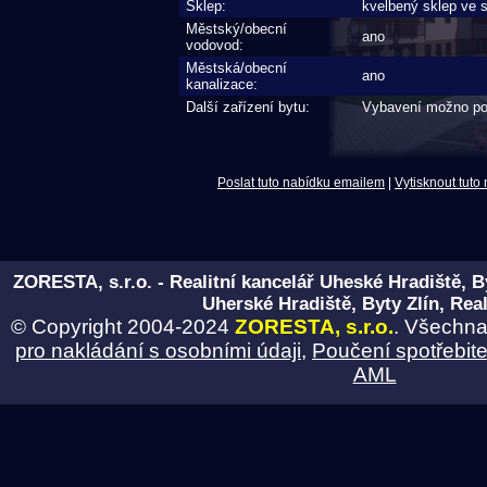
Sklep:
kvelbený sklep ve 
Městský/obecní
ano
vodovod:
Městská/obecní
ano
kanalizace:
Další zařízení bytu:
Vybavení možno po
Poslat tuto nabídku emailem
|
Vytisknout tuto
ZORESTA, s.r.o. - Realitní kancelář Uheské Hradiště, B
Uherské Hradiště, Byty Zlín, Real
© Copyright 2004-2024
ZORESTA, s.r.o.
. Všechna
pro nakládání s osobními údaji
,
Poučení spotřebite
AML