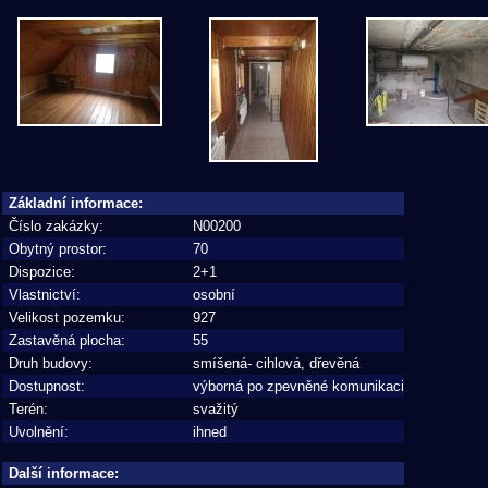
Základní informace:
Číslo zakázky:
N00200
Obytný prostor:
70
Dispozice:
2+1
Vlastnictví:
osobní
Velikost pozemku:
927
Zastavěná plocha:
55
Druh budovy:
smíšená- cihlová, dřevěná
Dostupnost:
výborná po zpevněné komunikaci
Terén:
svažitý
Uvolnění:
ihned
Další informace: