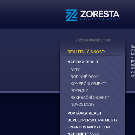
Zpět na hlavní stranu
Sp
v 
REALITNÍ ČINNOST:
ko
o 
po
NABÍDKA REALIT
od
ad
BYTY
zá
ob
RODINNÉ DOMY
KOMERČNÍ OBJEKTY
POZEMKY
REKREAČNÍ OBJEKTY
NOVOSTAVBY
POPTÁVKA REALIT
DEVELOPERSKÉ PROJEKTY
FINANCOVÁNÍ BYDLENÍ
NABÍDNĚTE SVOJI