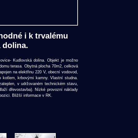
hodné i k trvalému
 dolina.
ovice- Kudlovská dolina. Objekt je možno
 domu terasa. Obytná plocha 70m2, celková
pojen na elektřinu 220 V, obecní vodovod,
ro kotlem, krbovými kamny. Vlastní studna.
zateplen, v udržovaném technickém stavu,
dlaží dřevostavba). Nízké provozní náklady
zici. Bližší informace v RK.