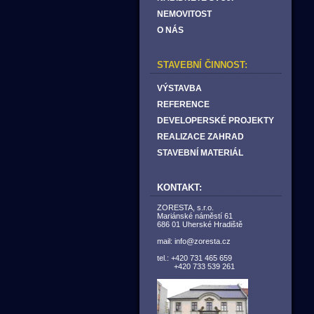
NEMOVITOST
O NÁS
STAVEBNÍ ČINNOST:
VÝSTAVBA
REFERENCE
DEVELOPERSKÉ PROJEKTY
REALIZACE ZAHRAD
STAVEBNÍ MATERIÁL
KONTAKT:
ZORESTA, s.r.o.
Mariánské náměstí 61
686 01 Uherské Hradiště
mail: info@zoresta.cz
tel.: +420 731 465 659
+420 733 539 261