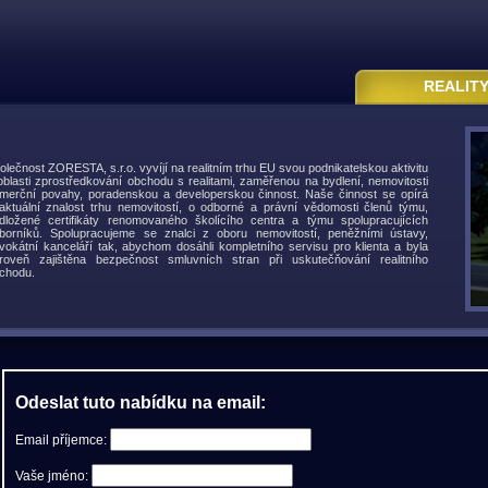
REALIT
olečnost ZORESTA, s.r.o. vyvíjí na realitním trhu EU svou podnikatelskou aktivitu
oblasti zprostředkování obchodu s realitami, zaměřenou na bydlení, nemovitosti
merční povahy, poradenskou a developerskou činnost. Naše činnost se opírá
aktuální znalost trhu nemovitostí, o odborné a právní vědomosti členů týmu,
dložené certifikáty renomovaného školícího centra a týmu spolupracujících
borníků. Spolupracujeme se znalci z oboru nemovitostí, peněžními ústavy,
vokátní kanceláří tak, abychom dosáhli kompletního servisu pro klienta a byla
roveň zajištěna bezpečnost smluvních stran při uskutečňování realitního
chodu.
Odeslat tuto nabídku na email:
Email příjemce:
Vaše jméno: