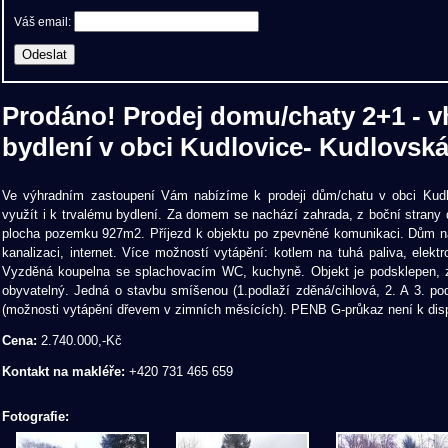
Váš email:
Prodáno! Prodej domu/chaty 2+1 - v
bydlení v obci Kudlovice- Kudlovská
Ve výhradním zastoupení Vám nabízíme k prodeji dům/chatu v obci Kudl
využít i k trvalému bydlení. Za domem se nachází zahrada, z boční strany
plocha pozemku 927m2. Příjezd k objektu po zpevněné komunikaci. Dům na
kanalizaci, internet. Více možností vytápění: kotlem na tuhá paliva, elekt
Vyzděná koupelna se splachovacím WC, kuchyně. Objekt je podsklepen, 
obyvatelný. Jedná o stavbu smíšenou (1.podlaží zděná/cihlová, 2. A 3. po
(možnosti vytápění dřevem v zimních měsících). PENB G-průkaz není k dispo
Cena:
2.740.000,-Kč
Kontakt na makléře:
+420 731 465 659
Fotografie: