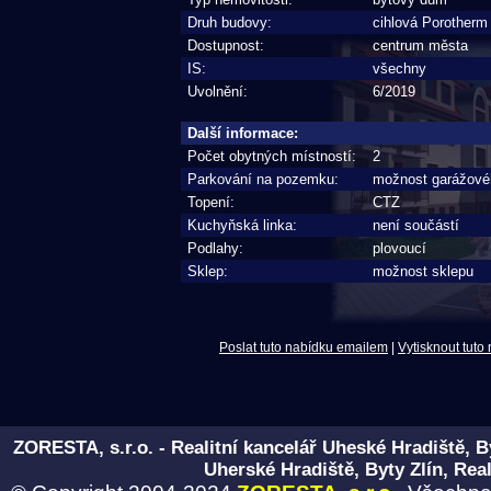
Druh budovy:
cihlová Porotherm
Dostupnost:
centrum města
IS:
všechny
Uvolnění:
6/2019
Další informace:
Počet obytných místností:
2
Parkování na pozemku:
možnost garážové
Topení:
CTZ
Kuchyňská linka:
není součástí
Podlahy:
plovoucí
Sklep:
možnost sklepu
Poslat tuto nabídku emailem
|
Vytisknout tuto
ZORESTA, s.r.o. - Realitní kancelář Uheské Hradiště, B
Uherské Hradiště, Byty Zlín, Real