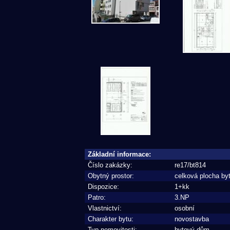
Základní informace:
Číslo zakázky:
re17/bt814
Obytný prostor:
celková plocha by
Dispozice:
1+kk
Patro:
3.NP
Vlastnictví:
osobní
Charakter bytu:
novostavba
Typ nemovitosti:
bytový dům