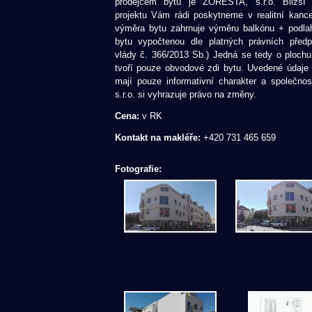
prodejcem bytů je ZORESTA, s.r.o. Bližší
projektu Vám rádi poskytneme v realitní kance
výměra bytu zahrnuje výměru balkónu + podla
bytu vypočtenou dle platných právních předpi
vlády č. 366/2013 Sb.) Jedná se tedy o plochu, 
tvoří pouze obvodové zdi bytu. Uvedené údaje
mají pouze informativní charakter a společn
s.r.o. si vyhrazuje právo na změny.
Cena:
v RK
Kontakt na makléře:
+420 731 465 659
Fotografie: