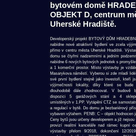
bytovém domě HRADE
OBJEKT D, centrum m
Uherské Hradiště.
Developerský projekt BYTOVÝ DŮM HRADEBN
nabídne nové atraktivní bydlení ve zcela výjim
přímo v centru města Uherské Hradiště. Výsta
domu se čtyřmi nadzemními a jedním podzem
nabídne 6 nových bytových jednotek s promyšle
a 1 komerční prostor. Místo výstavby je vzdá
Masarykova náměstí. Vyberou si zde mladí lidé, 
své první bydlení stejně jako investoři, kteří j
výjimečnosti lokality, díky které se bude 
dlouhodobě dále zhodnocovat. V budově 
dispozici 5 garážových stání a 4 sklepn
umístěných v 1.PP. Vytápění CTZ se samosta
a regulací v bytě. Do domu je bezbariérový příst
vybaven výtahem. PENB: C – objekt hodnocen j
Ceny bytů jsou určeny developerem a již nejsou 
provizí realitní kanceláře nad rámec kupní c
výstavby přelom 9/2018, dokončení 12/201