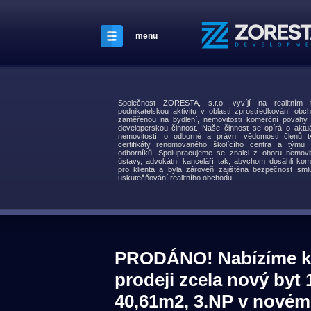
menu
Společnost ZORESTA, s.r.o. vyvíjí na realitní
podnikatelskou aktivitu v oblasti zprostředkování obch
zaměřenou na bydlení, nemovitosti komerční povahy
developerskou činnost. Naše činnost se opírá o aktuá
nemovitostí, o odborné a právní vědomosti členů t
certifikáty renomovaného školícího centra a týmu s
odborníků. Spolupracujeme se znalci z oboru nemovit
ústavy, advokátní kanceláří tak, abychom dosáhli kom
pro klienta a byla zároveň zajištěna bezpečnost smlu
uskutečňování realitního obchodu.
PRODÁNO! Nabízíme k
prodeji zcela nový byt 
40,61m2, 3.NP v novém