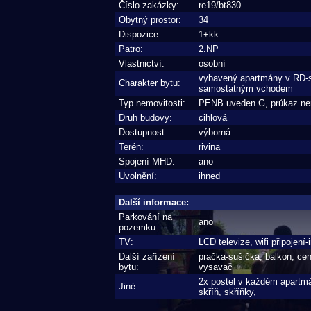
Číslo zakázky:
re19/bt830
Obytný prostor:
34
Dispozice:
1+kk
Patro:
2.NP
Vlastnictví:
osobní
vybavený apartmány v RD-
Charakter bytu:
samostatným vchodem
Typ nemovitosti:
PENB uveden G, průkaz nen
Druh budovy:
cihlová
Dostupnost:
výborná
Terén:
rivina
Spojení MHD:
ano
Uvolnění:
ihned
Další informace:
Parkování na
ano
pozemku:
TV:
LCD televize, wifi připojení-i
Další zařízení
pračka-sušička, balkon, cen
bytu:
vysavač
2x postel v každém apartmá
Jiné:
skříň, skříňky,