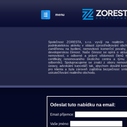
menu
Společnost ZORESTA, s.r.o. vyvíjí na realitní
podnikatelskou aktivitu v oblasti zprostředkování obch
zaměřenou na bydlení, nemovitosti komerční povahy
developerskou činnost. Naše činnost se opírá o aktuá
nemovitostí, o odborné a právní vědomosti členů t
certifikáty renomovaného školícího centra a týmu s
odborníků. Spolupracujeme se znalci z oboru nemovit
ústavy, advokátní kanceláří tak, abychom dosáhli kom
pro klienta a byla zároveň zajištěna bezpečnost smlu
uskutečňování realitního obchodu.
Odeslat tuto nabídku na email:
Email příjemce:
Vaše jméno: