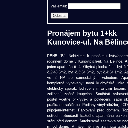
Váš email:
Pronájem bytu 1+kk
Kunovice-ul. Na Bělinc
PENB "B". Nabízíme k pronájmu byty/apart
rodinném domě v Kunovicích-ul. Na Bělince. A
jeden apartmán č. 4. Obytná plocha činí: byt č.
č.2:48,5m2, byt č.3:34,3m2, byt č.4:34,1m2. A
ve 2 NP se samostatným vchodem. Apar
kompletně vybaveny: nová kuchyňská linka se
elektrický sporák, lednice s mrazícím boxem,
zařízení, zděná koupelna. Součástí vybaven
postel včetně přikrývek a povlečení, šatní sk
pračka se sušičkou. Podlahy vinyl+dlažba, LCD t
připojení-internet. Parkování před domem. To
ústřední. Součástí každého apartmánu balkon,
stání před domem. Autobusová zastávka se nac
m od domu. V nájemném je zahrnuta záloha