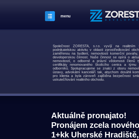
menu
Společnost ZORESTA, s.r.o. vyvíjí na realitní
podnikatelskou aktivitu v oblasti zprostředkování obch
zaměřenou na bydlení, nemovitosti komerční povahy
developerskou činnost. Naše činnost se opírá o aktuá
nemovitostí, o odborné a právní vědomosti členů t
certifikáty renomovaného školícího centra a týmu s
odborníků. Spolupracujeme se znalci z oboru nemovit
ústavy, advokátní kanceláří tak, abychom dosáhli kom
pro klienta a byla zároveň zajištěna bezpečnost smlu
uskutečňování realitního obchodu.
Aktuálně pronajato!
Pronájem zcela nového
1+kk Uherské Hradiště