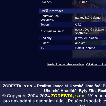
Uvolnění:
1.5.2017
Další informace:
Parkování na
parkoviště u domu
pozemku:
Topení:
CTZ
nová včetně vestavěn
Kuchyňská linka:
spotřebičů
Podlahy:
plovoucí, dlažba
Sklep:
ano 4m2
TV:
Satelit, anténa
Poslat tuto nabídku emailem
|
Vytisknout tuto
ZORESTA, s.r.o. - Realitní kancelář Uheské Hradiště, B
Uherské Hradiště, Byty Zlín, Real
© Copyright 2004-2024
ZORESTA, s.r.o.
. Všechna
pro nakládání s osobními údaji
,
Poučení spotřebite