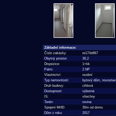
Základní informace:
Číslo zakázky:
re17/bt867
Obytný prostor:
30,2
Dispozice:
1+kk
Patro:
2.NP
Vlastnictví:
osobní
Typ nemovitosti:
bytový dům, novostav
Druh budovy:
cihlová
Dostupnost:
výborná
IS:
všechny
Terén:
rovina
Spojení MHD:
30m od domu
Dům z roku:
2017