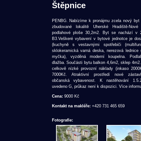
Štěpnice
PENBG. Nabízíme k pronájmu zcela nový byt
zbudované lokalitě Uherské Hradiště-Nové
podlahové ploše 30,2m2. Byt se nachází v
B3.Veškeré vybavení v bytové jednotce je dos
(kuchyně s vestavnými spotřebiči (multifun
sklokeramická varná deska, nerezová lednice
myčka), vyzděná moderní koupelna. Podlah
dlažba. Součásti bytu balkon 4,6m2, sklep 4m2
celkově nízké provozní náklady (inkaso 2000
7000Kč. Atraktivní prostředí nové zástav
občanská vybavenost. K nastěhování 1.5
uvedeno G, průkaz není k dispozici. Více inform
Cena:
9000 Kč
Kontakt na makléře:
+420 731 465 659
Fotografie: