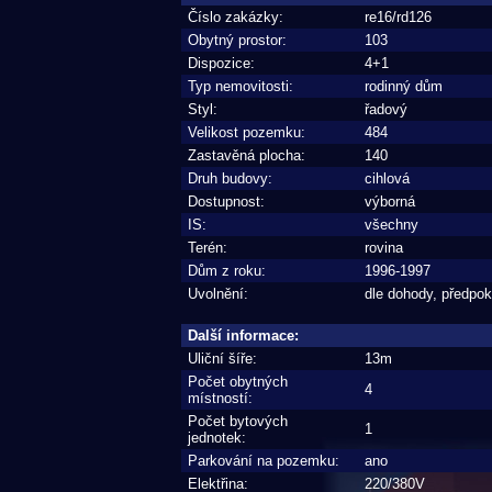
Číslo zakázky:
re16/rd126
Obytný prostor:
103
Dispozice:
4+1
Typ nemovitosti:
rodinný dům
Styl:
řadový
Velikost pozemku:
484
Zastavěná plocha:
140
Druh budovy:
cihlová
Dostupnost:
výborná
IS:
všechny
Terén:
rovina
Dům z roku:
1996-1997
Uvolnění:
dle dohody, předpok
Další informace:
Uliční šíře:
13m
Počet obytných
4
místností:
Počet bytových
1
jednotek:
Parkování na pozemku:
ano
Elektřina:
220/380V