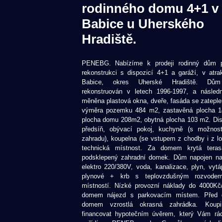
rodinného domu 4+1 v 
Babice u Uherského
Hradiště.
PENEBG. Nabízíme k prodeji rodinný dům p
rekonstrukci s dispozicí 4+1 a garáží, v atrakt
Babice, okres Uherské Hradiště. Dům
rekonstruován v letech 1996-1997, a násled
měněna plastová okna, dveře, fasáda se zatepl
výměra pozemku 484 m2, zastavěná plocha 1
plocha domu 208m2, obytná plocha 103 m2. Dis
předsíň, obývací pokoj, kuchyně (s možnos
zahradu), koupelna (se vstupem z chodby i z l
technická místnost. Za domem krytá teras
podsklepený zahradní domek. Dům napojen na
elektro 220/380V, voda, kanalizace, plyn, vytá
plynové + krb s teplovzdušným rozvode
místností. Nízké provozní náklady do 4000Kč
domem nájezd s parkovacím místem. Před
domem vzrostlá okrasná zahrádka. Koup
financovat hypotečním úvěrem, který Vám rá