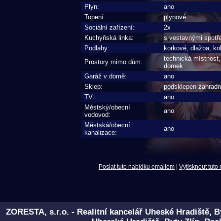
Plyn:
ano
Topení:
plynové
Sociální zařízení:
2x
Kuchyňská linka:
s vestavnými spotře
Podlahy:
korkové, dlažba, ko
technická místnost,
Prostory mimo dům:
domek
Garáž v domě:
ano
Sklep:
podsklepen zahrad
TV:
ano
Městský/obecní
ano
vodovod:
Městská/obecní
ano
kanalizace:
Poslat tuto nabídku emailem
|
Vytisknout tuto
ZORESTA, s.r.o. - Realitní kancelář Uheské Hradiště, B