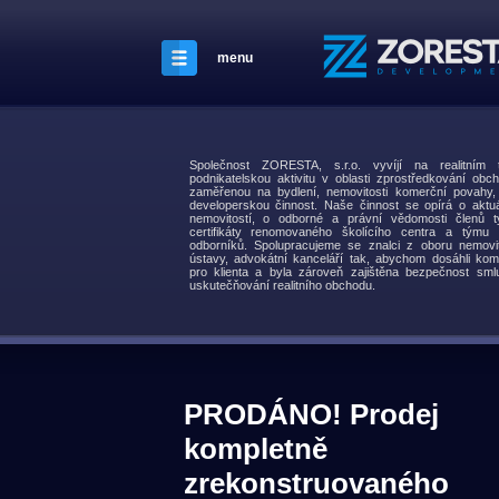
menu
Společnost ZORESTA, s.r.o. vyvíjí na realitní
podnikatelskou aktivitu v oblasti zprostředkování obch
zaměřenou na bydlení, nemovitosti komerční povahy
developerskou činnost. Naše činnost se opírá o aktuá
nemovitostí, o odborné a právní vědomosti členů t
certifikáty renomovaného školícího centra a týmu s
odborníků. Spolupracujeme se znalci z oboru nemovit
ústavy, advokátní kanceláří tak, abychom dosáhli kom
pro klienta a byla zároveň zajištěna bezpečnost smlu
uskutečňování realitního obchodu.
PRODÁNO! Prodej
kompletně
zrekonstruovaného