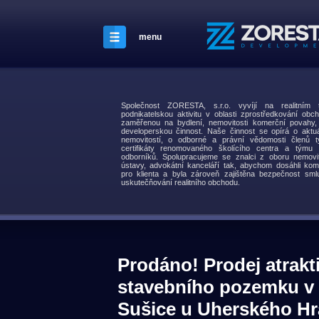
menu
Společnost ZORESTA, s.r.o. vyvíjí na realitní
podnikatelskou aktivitu v oblasti zprostředkování obch
zaměřenou na bydlení, nemovitosti komerční povahy
developerskou činnost. Naše činnost se opírá o aktuá
nemovitostí, o odborné a právní vědomosti členů t
certifikáty renomovaného školícího centra a týmu s
odborníků. Spolupracujeme se znalci z oboru nemovit
ústavy, advokátní kanceláří tak, abychom dosáhli kom
pro klienta a byla zároveň zajištěna bezpečnost smlu
uskutečňování realitního obchodu.
Prodáno! Prodej atrakt
stavebního pozemku v 
Sušice u Uherského Hr