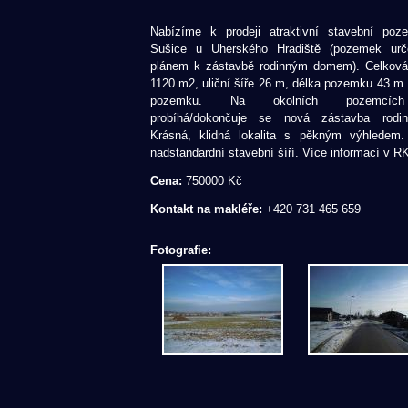
Nabízíme k prodeji atraktivní stavební po
Sušice u Uherského Hradiště (pozemek ur
plánem k zástavbě rodinným domem). Celková
1120 m2, uliční šíře 26 m, délka pozemku 43 m. 
pozemku. Na okolních pozemcích
probíhá/dokončuje se nová zástavba rodi
Krásná, klidná lokalita s pěkným výhlede
nadstandardní stavební šíří. Více informací v RK
Cena:
750000 Kč
Kontakt na makléře:
+420 731 465 659
Fotografie: