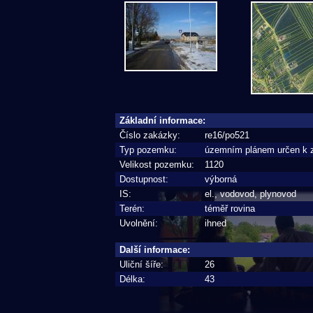
Základní informace:
Číslo zakázky:
re16/po521
Typ pozemku:
územním plánem určen k 
Velikost pozemku:
1120
Dostupnost:
výborná
IS:
el., vodovod, plynovod
Terén:
téměř rovina
Uvolnění:
ihned
Další informace:
Uliční šíře:
26
Délka:
43