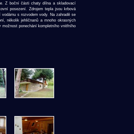
e. Z boční části chaty dílna a skladovací
ovní posezení. Zdrojem tepla jsou krbová
í vodárnu s rozvodem vody. Na zahradě se
oní, několik jehličnanů a mnoho okrasných
y možnost ponechání kompletního vnitřního