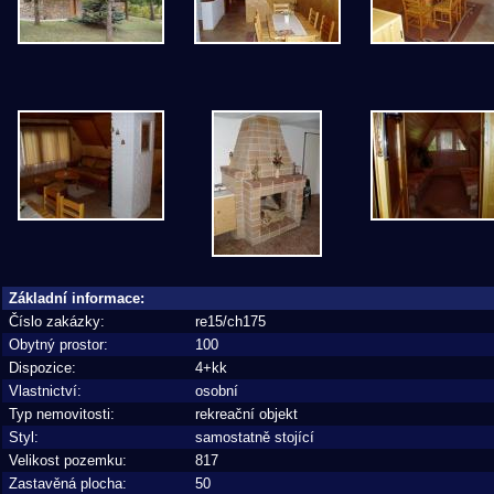
Základní informace:
Číslo zakázky:
re15/ch175
Obytný prostor:
100
Dispozice:
4+kk
Vlastnictví:
osobní
Typ nemovitosti:
rekreační objekt
Styl:
samostatně stojící
Velikost pozemku:
817
Zastavěná plocha:
50