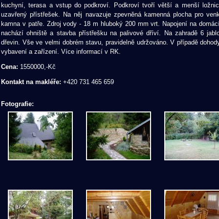
kuchyní, terasa a vstup do podkroví. Podkroví tvoří větší a menší ložnic
uzavřený přístřešek. Na něj navazuje zpevněná kamenná plocha pro venk
kamna v patře. Zdroj vody - 18 m hluboký 200 mm vrt. Napojení na domác
nachází ohniště a stavba přístřešku na palivové dříví. Na zahradě 6 jabl
dřevin. Vše ve velmi dobrém stavu, pravidelně udržováno. V případě dohod
vybavení a zařízení. Více informací v RK.
Cena:
1550000,-Kč
Kontakt na makléře:
+420 731 465 659
Fotografie: