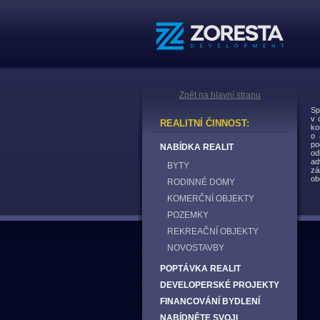
Zpět na hlavní stranu
Sp
v 
REALITNÍ ČINNOST:
ko
o 
po
NABÍDKA REALIT
od
ad
BYTY
zá
ob
RODINNÉ DOMY
KOMERČNÍ OBJEKTY
POZEMKY
REKREAČNÍ OBJEKTY
NOVOSTAVBY
POPTÁVKA REALIT
DEVELOPERSKÉ PROJEKTY
FINANCOVÁNÍ BYDLENÍ
NABÍDNĚTE SVOJI