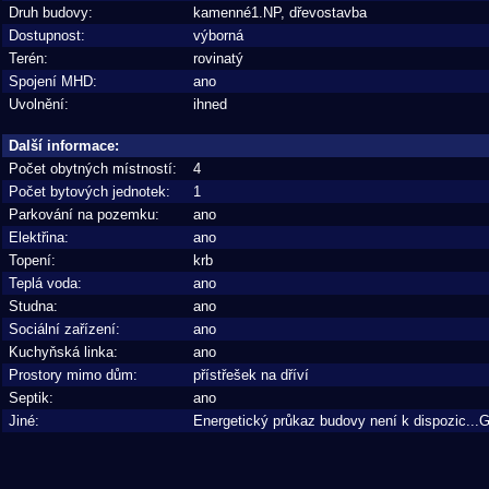
Druh budovy:
kamenné1.NP, dřevostavba
Dostupnost:
výborná
Terén:
rovinatý
Spojení MHD:
ano
Uvolnění:
ihned
Další informace:
Počet obytných místností:
4
Počet bytových jednotek:
1
Parkování na pozemku:
ano
Elektřina:
ano
Topení:
krb
Teplá voda:
ano
Studna:
ano
Sociální zařízení:
ano
Kuchyňská linka:
ano
Prostory mimo dům:
přístřešek na dříví
Septik:
ano
Jiné:
Energetický průkaz budovy není k dispozic...