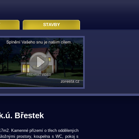
Y
STAVBY
k.ú. Břestek
 817m2. Kamenné přízemí o třech oddělených
 úložnými prostory, koupelna s WC, pokoj s