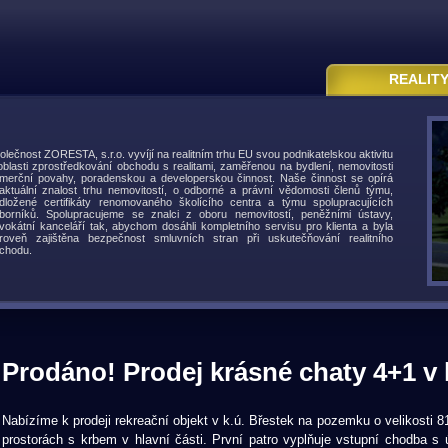
REALIT
olečnost ZORESTA, s.r.o. vyvíjí na realitním trhu EU svou podnikatelskou aktivitu
oblasti zprostředkování obchodu s realitami, zaměřenou na bydlení, nemovitosti
merční povahy, poradenskou a developerskou činnost. Naše činnost se opírá
aktuální znalost trhu nemovitostí, o odborné a právní vědomosti členů týmu,
dložené certifikáty renomovaného školícího centra a týmu spolupracujících
borníků. Spolupracujeme se znalci z oboru nemovitostí, peněžními ústavy,
vokátní kanceláří tak, abychom dosáhli kompletního servisu pro klienta a byla
roveň zajištěna bezpečnost smluvních stran při uskutečňování realitního
chodu.
Prodáno! Prodej krásné chaty 4+1 v 
Nabízíme k prodeji rekreační objekt v k.ú. Břestek na pozemku o velikosti
prostorách s krbem v hlavní části. První patro vyplňuje vstupní chodba s