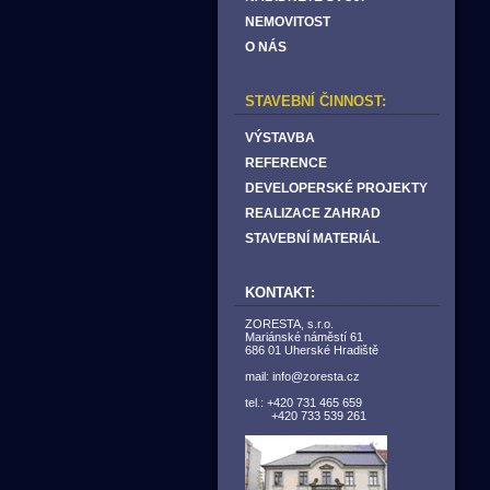
NEMOVITOST
O NÁS
STAVEBNÍ ČINNOST:
VÝSTAVBA
REFERENCE
DEVELOPERSKÉ PROJEKTY
REALIZACE ZAHRAD
STAVEBNÍ MATERIÁL
KONTAKT:
ZORESTA, s.r.o.
Mariánské náměstí 61
686 01 Uherské Hradiště
mail: info@zoresta.cz
tel.: +420 731 465 659
+420 733 539 261