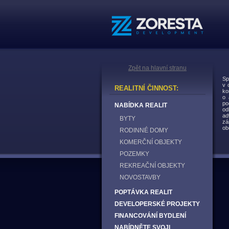
Zpět na hlavní stranu
Sp
v 
REALITNÍ ČINNOST:
ko
o 
po
NABÍDKA REALIT
od
ad
BYTY
zá
ob
RODINNÉ DOMY
KOMERČNÍ OBJEKTY
POZEMKY
REKREAČNÍ OBJEKTY
NOVOSTAVBY
POPTÁVKA REALIT
DEVELOPERSKÉ PROJEKTY
FINANCOVÁNÍ BYDLENÍ
NABÍDNĚTE SVOJI