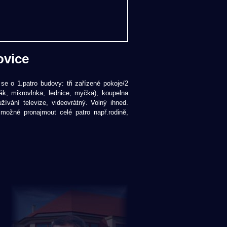
ovice
e o 1.patro budovy: tři zařízené pokoje/2
ák, mikrovlnka, lednice, myčka), koupelna
žívání televize, videovrátný. Volný ihned.
 možné pronajmout celé patro např.rodině,