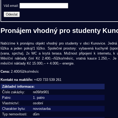
Váš email:
Pronájem vhodný pro studenty Kun
Nabízíme k pronájmu objekt vhodný pro studenty v obci Kunovice. Jedná s
lůžka a jeden pokoj/1 lůžko. Společné prostory: vybavená kuchyně (spor
(vana, sprcha), 2x WC a krytá terasa. Možnost připojení k internetu, k u
Měsíční náklady činí Kč 2.400,--/lůžko/měsíc, vratná kauce 1.250,--. Je
měsíční náklady Kč 15.000,-- + 4.000,-- energie.
Cena:
2.400/lůžko/měsíc
Kontakt na makléře:
+420 733 539 261
Základní informace:
Číslo zakázky:
re09/bt901
Patro:
1. patro
Vlastnictví:
osobní
Charakter bytu:
novostavba
Typ nemovitosti:
dům