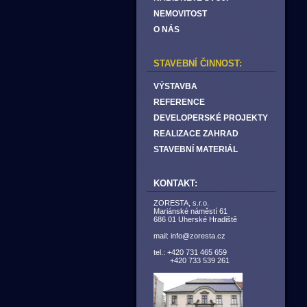
NEMOVITOST
O NÁS
STAVEBNÍ ČINNOST:
VÝSTAVBA
REFERENCE
DEVELOPERSKÉ PROJEKTY
REALIZACE ZAHRAD
STAVEBNÍ MATERIÁL
KONTAKT:
ZORESTA, s.r.o.
Mariánské náměstí 61
686 01 Uherské Hradiště
mail: info@zoresta.cz
tel.: +420 731 465 659
+420 733 539 261