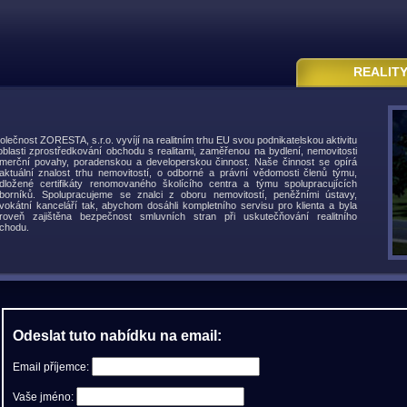
REALIT
olečnost ZORESTA, s.r.o. vyvíjí na realitním trhu EU svou podnikatelskou aktivitu
oblasti zprostředkování obchodu s realitami, zaměřenou na bydlení, nemovitosti
merční povahy, poradenskou a developerskou činnost. Naše činnost se opírá
aktuální znalost trhu nemovitostí, o odborné a právní vědomosti členů týmu,
dložené certifikáty renomovaného školícího centra a týmu spolupracujících
borníků. Spolupracujeme se znalci z oboru nemovitostí, peněžními ústavy,
vokátní kanceláří tak, abychom dosáhli kompletního servisu pro klienta a byla
roveň zajištěna bezpečnost smluvních stran při uskutečňování realitního
chodu.
Odeslat tuto nabídku na email:
Email příjemce:
Vaše jméno: